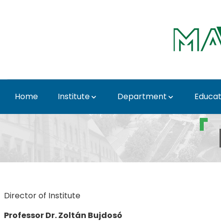
Skip to Main Content
Home
Institute
Department
Educat
Head of Institute - I
Director of Institute
Professor Dr. Zoltán Bujdosó