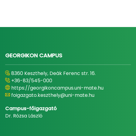
GEORGIKON CAMPUS
8360 Keszthely, Deák Ferenc str. 16.
+36-83/545-000
https://georgikoncampus.uni-mate.hu
foigazgato.keszthely@uni-mate.hu
Campus-főigazgató
Dr. Rózsa László