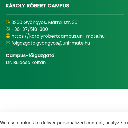
KÁROLY RÓBERT CAMPUS
3200 Gyöngyös, Mátrai str. 36.
+36-37/518-300
https://karolyrobertcampus.uni-mate.hu
foigazgato.gyongyos@uni-mate.hu
Campus-főigazgató
Dr. Bujdosó Zoltán
We use cookies to deliver personalized content, analyze tre