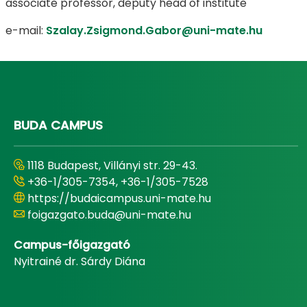
associate professor, deputy head of institute
e-mail:
Szalay.Zsigmond.Gabor@uni-mate.hu
​​​​​​​ ​​​​​​
BUDA CAMPUS
1118 Budapest, Villányi str. 29-43.
+36-1/305-7354, +36-1/305-7528
https://budaicampus.uni-mate.hu
foigazgato.buda@uni-mate.hu
Campus-főigazgató
Nyitrainé dr. Sárdy Diána